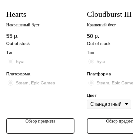
Hearts
Cloudburst III
Некрашеный буст
Крашеный буст
55
р.
50
р.
Out of stock
Out of stock
Тип
Тип
Буст
Буст
Платформа
Платформа
Steam, Epic Games
Steam, Epic Games
Цвет
Обзор предмета
Обзор предмета