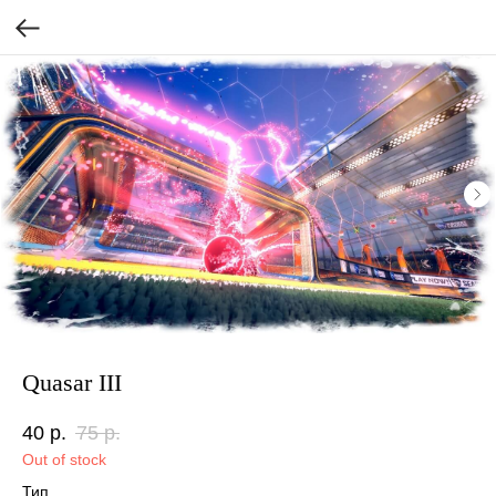
Quasar III
40
р.
75
р.
Out of stock
Тип