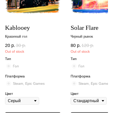
Kablooey
Solar Flare
Крашеный гол
Черный рынок
20
р.
30
р.
80
р.
120
р.
Out of stock
Out of stock
Тип
Тип
Гол
Гол
Платформа
Платформа
Steam, Epic Games
Steam, Epic Games
Цвет
Цвет