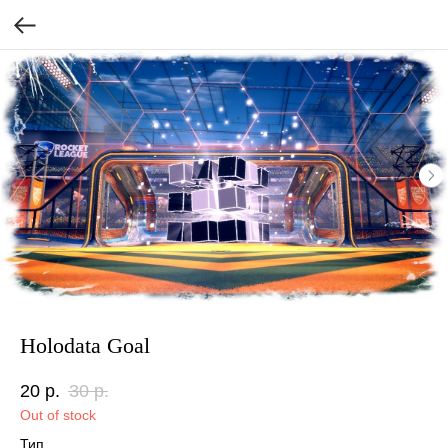
Holodata Goal
20
р.
30
р.
Out of stock
Тип