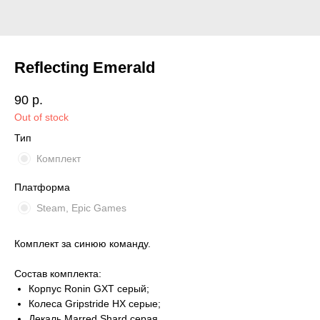
Reflecting Emerald
90
р.
Out of stock
Тип
Комплект
Платформа
Steam, Epic Games
Комплект за синюю команду.
Состав комплекта:
Корпус Ronin GXT серый;
Колеса Gripstride HX серые;
Декаль Marred Shard серая.