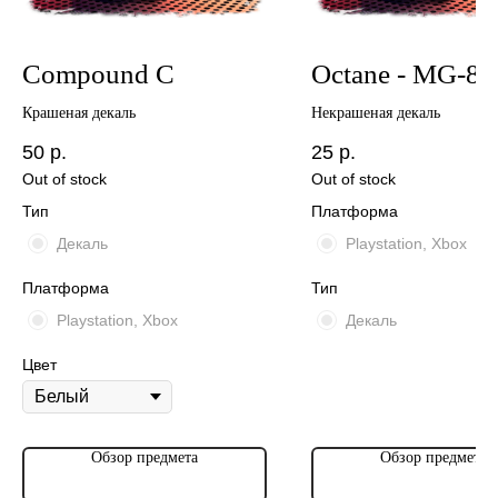
Compound C
Octane - MG-88
Крашеная декаль
Некрашеная декаль
50
р.
25
р.
Out of stock
Out of stock
Тип
Платформа
Декаль
Playstation, Xbox
Платформа
Тип
Playstation, Xbox
Декаль
Цвет
Обзор предмета
Обзор предмета