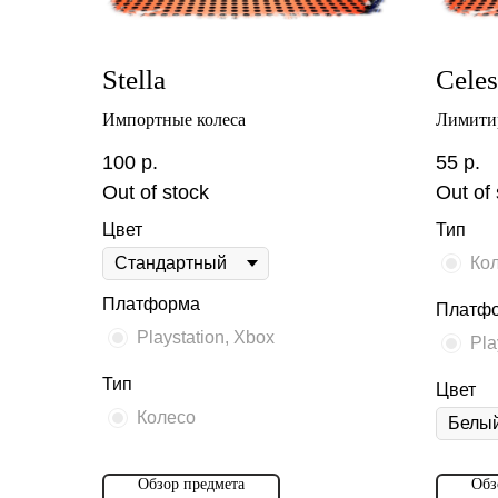
Stella
Celest
Импортные колеса
Лимити
100
р.
55
р.
Out of stock
Out of 
Цвет
Тип
Ко
Платформа
Платф
Playstation, Xbox
Pla
Тип
Цвет
Колесо
Обзор предмета
Обз