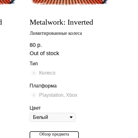
d
Metalwork: Inverted
Лимитированные колеса
80
р.
Out of stock
Тип
Колесо
Платформа
Playstation, Xbox
Цвет
Обзор предмета