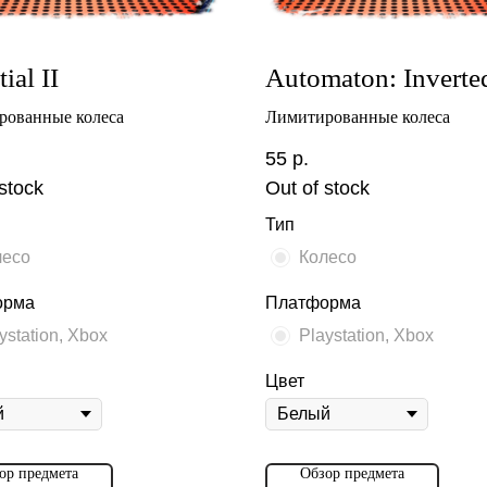
ial II
Automaton: Inverte
рованные колеса
Лимитированные колеса
55
р.
stock
Out of stock
Тип
лесо
Колесо
орма
Платформа
ystation, Xbox
Playstation, Xbox
Цвет
ор предмета
Обзор предмета