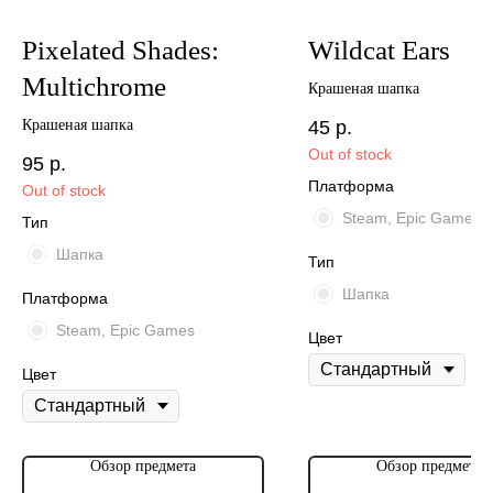
Pixelated Shades:
Wildcat Ears
Multichrome
Крашеная шапка
Крашеная шапка
45
р.
Out of stock
95
р.
Платформа
Out of stock
Steam, Epic Games
Тип
Шапка
Тип
Шапка
Платформа
Steam, Epic Games
Цвет
Цвет
Обзор предмета
Обзор предмета