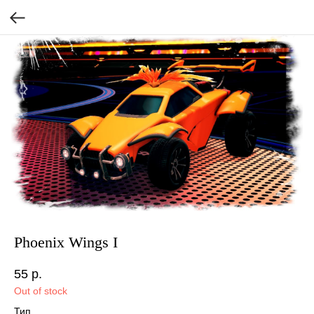
Phoenix Wings I
55
р.
Out of stock
Тип