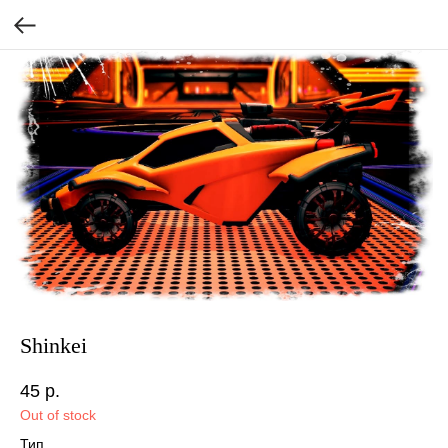
Shinkei
45
р.
Out of stock
Тип