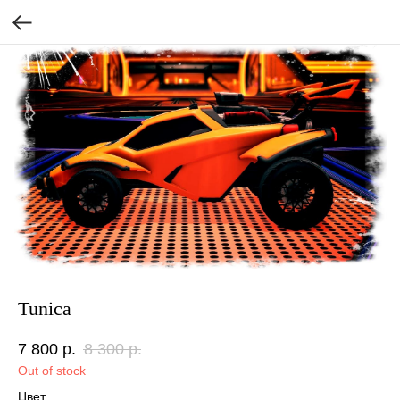
Tunica
7 800
р.
8 300
р.
Out of stock
Цвет