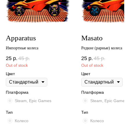
Apparatus
Masato
Импортные колеса
Редкие (рарные) колеса
25
р.
45
р.
25
р.
45
р.
Out of stock
Out of stock
Цвет
Цвет
Платформа
Платформа
Steam, Epic Games
Steam, Epic Games
Тип
Тип
Колесо
Колесо