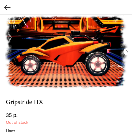
Gripstride HX
35
р.
Out of stock
Цвет