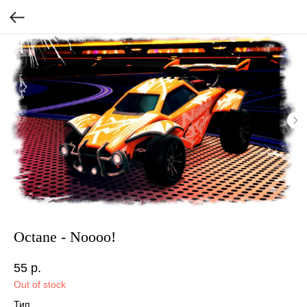
Octane - Noooo!
55
р.
Out of stock
Тип