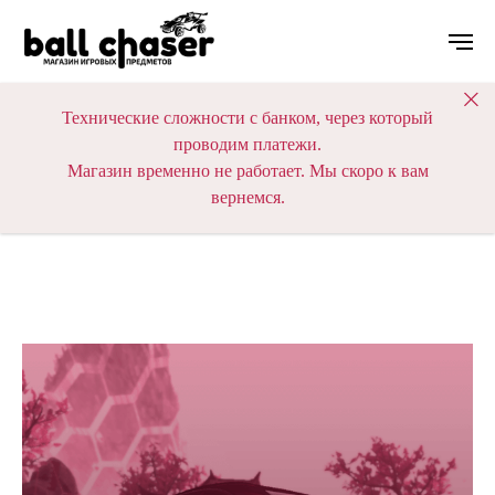
Технические сложности с банком, через который
проводим платежи.
Магазин временно не работает. Мы скоро к вам
вернемся.