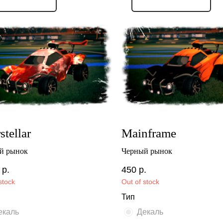
stellar
Mainframe
й рынок
Черный рынок
р.
450
р.
stock
Out of stock
Тип
екаль
Декаль