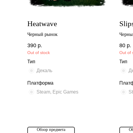
Heatwave
Slip
Черный рынок
Черны
390
р.
80
р.
Out of stock
Out of 
Тип
Тип
Декаль
Д
Платформа
Плат
Steam, Epic Games
S
Обзор предмета
Об