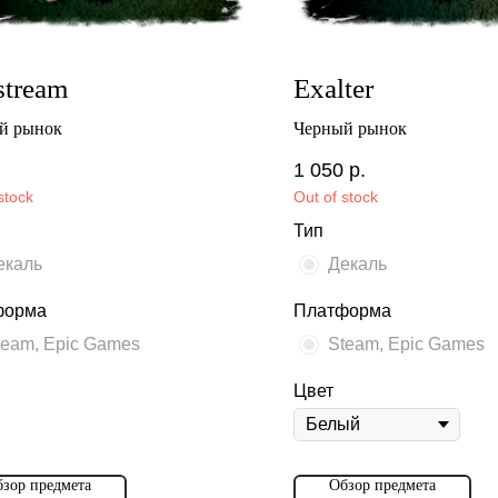
stream
Exalter
й рынок
Черный рынок
1 050
р.
stock
Out of stock
Тип
екаль
Декаль
форма
Платформа
team, Epic Games
Steam, Epic Games
Цвет
зор предмета
Обзор предмета