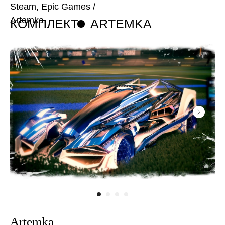
Steam, Epic Games
/
Artemka
КОМПЛЕКТ
ARTEMKA
Artemka