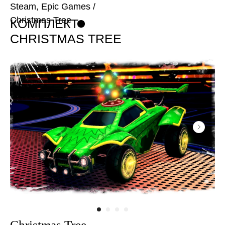
Steam, Epic Games
/
Christmas Tree
КОМПЛЕКТ
CHRISTMAS TREE
Christmas Tree