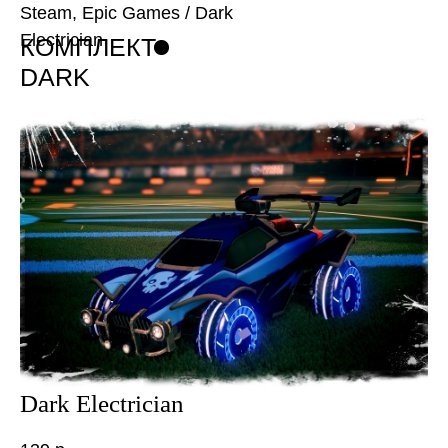
Steam, Epic Games
/ Dark
Electrician
КОМПЛЕКТ
DARK
ELECTRICIAN
Dark Electrician