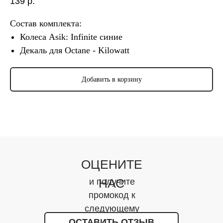
139
р.
Состав комплекта:
Колеса Asik: Infinite синие
Декаль для Octane - Kilowatt
Добавить в корзину
ОЦЕНИТЕ
НАС
и получите
промокод к
следующему
ОСТАВИТЬ ОТЗЫВ
заказу