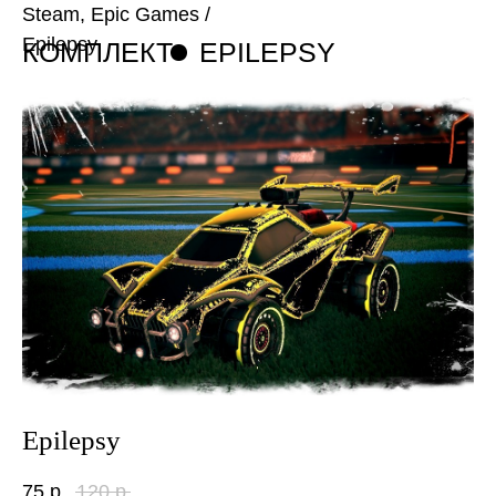
Steam, Epic Games
/
Epilepsy
КОМПЛЕКТ
EPILEPSY
Epilepsy
75
р.
120
р.