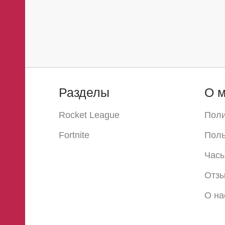
Разделы
О м
Rocket League
Поли
Fortnite
Поль
Часы
Отз
О на