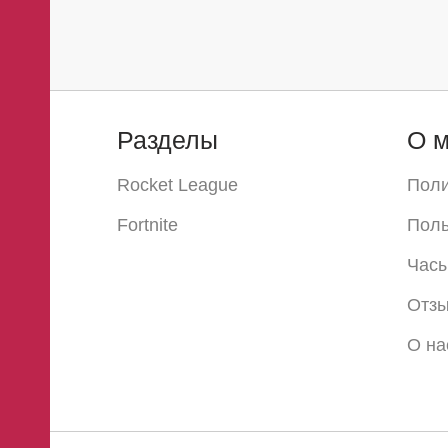
Разделы
О м
Rocket League
Поли
Fortnite
Поль
Часы
Отз
О на