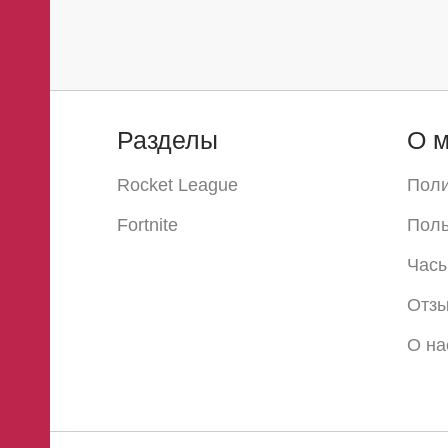
Разделы
О м
Rocket League
Поли
Fortnite
Поль
Часы
Отз
О на