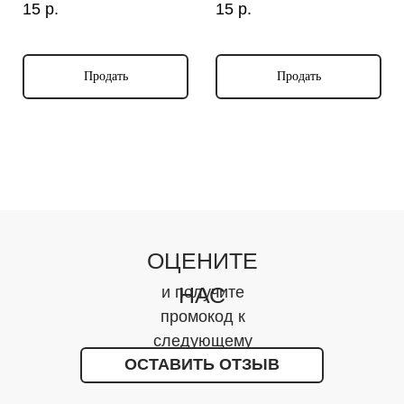
15
р.
15
р.
Продать
Продать
ОЦЕНИТЕ
НАС
и получите
промокод к
следующему
ОСТАВИТЬ ОТЗЫВ
заказу